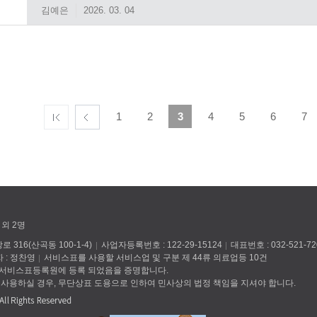
김예은
2026. 03. 04
1
2
3
4
5
6
7
 외 2명
316(산곡동 100-1-4)
사업자등록번호 : 122-29-15124
대표번호 : 032-521-72
 : 정찬영
서비스표를 사용할 서비스업 및 구분 제 44류 의료업등 10건
 서비스표등록원에 등록 되었음을 증명합니다.
 사용하실 경우, 무단상표 도용으로 인하여 민사상의 법정 책임을 지셔야 합니다.