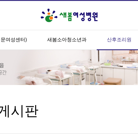
전문여성센터)
새봄소아청소년과
산후조리원
게시판