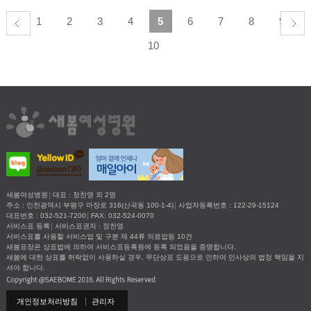
1
2
3
4
5
6
7
8
9
10
새봄여성병원
대표 : 정찬영 외 2명
주소 : 인천광역시 부평구 마장로 316(산곡동 100-1-4)
사업자등록번호 : 122-29-15124
대표번호 : 032-521-7200
FAX: 032-524-0070
서비스표 등록
서비스표권자 : 정찬영
서비스표를 사용할 서비스업 및 구분 제 44류 의료업등 10건
새봄표장은 상표법에 의하여 서비스표등록원에 등록 되었음을 증명합니다.
새봄에 대한 상표를 허락없이 사용하실 경우, 무단상표 도용으로 인하여 민사상의 법정 책임을 지
셔야 합니다.
개인정보처리방침
관리자