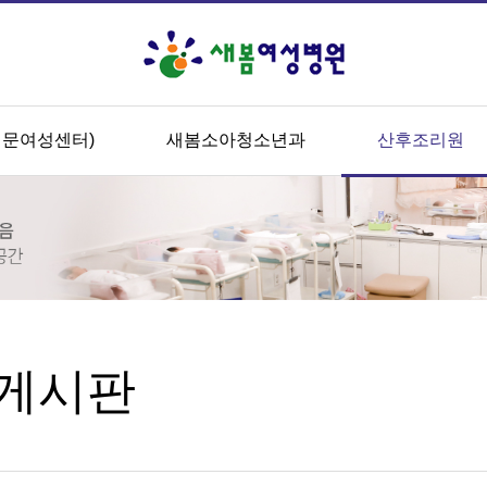
전문여성센터)
새봄소아청소년과
산후조리원
게시판