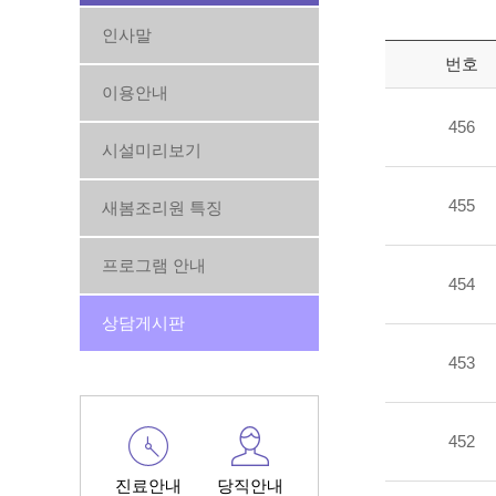
인사말
번호
이용안내
456
시설미리보기
455
새봄조리원 특징
프로그램 안내
454
상담게시판
453
452
진료안내
당직안내