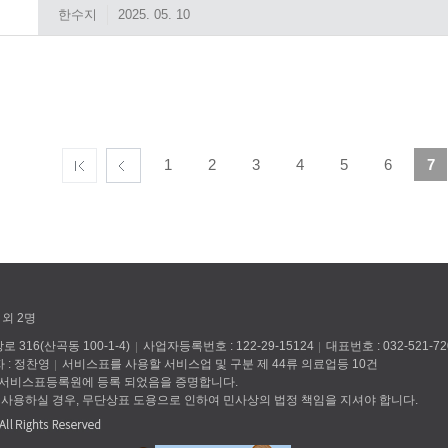
한수지
2025. 05. 10
1
2
3
4
5
6
7
 외 2명
316(산곡동 100-1-4)
사업자등록번호 : 122-29-15124
대표번호 : 032-521-72
 : 정찬영
서비스표를 사용할 서비스업 및 구분 제 44류 의료업등 10건
 서비스표등록원에 등록 되었음을 증명합니다.
 사용하실 경우, 무단상표 도용으로 인하여 민사상의 법정 책임을 지셔야 합니다.